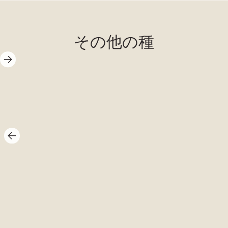
Galathea
その他の種
squamifera (イ
カ ロブスタ
ー)