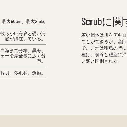
Scrub
最大50cm、最大2.5kg
、軟らかい海底と硬い海
若い個体は川を何キロ
底が混在している。
ことができるが、産卵
で、これは稚魚の時に
は白海まで分布。黒海、
種は、側線と鰓蓋に沿
ウェー沿岸全域に広く分
布。
メ類と区別される。
二枚貝、多毛類、魚類。