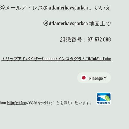
メールアドレス@ atlanterhavsparken 。いいえ
Atlanterhavsparken 地図上で
組織番号：971 572 086
トリップアドバイザー
Facebook
インスタグラム
TikTok
YouTube
Nihongo
rken
Miljøfyrtårn
の認証を受けたことを誇りに思います。