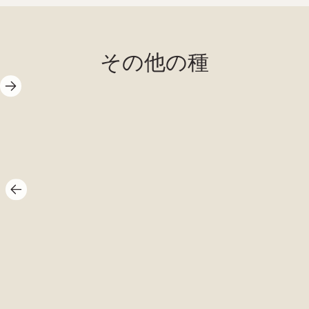
その他の種
ハサミ状の
爪が2本ある
ロブスター