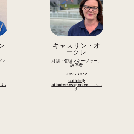
ン
キャスリン・オ
ークレ
プマ
財務・管理マネージャー／
調停者
482 76 832
cathrin@
。いい
atlanterhavsparken 。いい
え