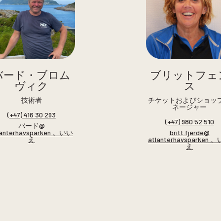
バード・ブロム
ブリットフェ
ヴィク
ス
技術者
チケットおよびショッ
ネージャー
(+47) 416 30 293
(+47) 980 52 510
バード@
lanterhavsparken 。いい
britt.fjerde@
え
atlanterhavsparken 
え