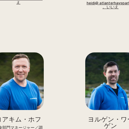
え
heidi@ atlanterhavspar
。いいえ
ヨアキム・ホフ
ヨルゲン・ワ
ゲン
食部門マネージャー／調