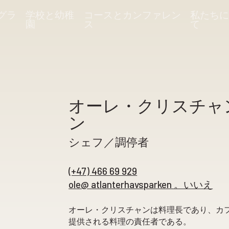
グラ
学校と幼稚
コースとカンファレン
私たちに
園
ス
て
オーレ・クリスチャ
ン
シェフ／調停者
(+47) 466 69 929
ole@ atlanterhavsparken 。いいえ
オーレ・クリスチャンは料理長であり、カ
提供される料理の責任者である。