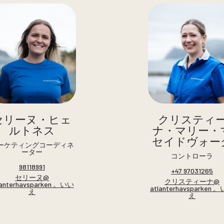
セリーヌ・ヒェ
クリスティ
ルトネス
ナ・マリー・
セイドヴォー
ーケティングコーディネ
ーター
コントローラ
98118991
+47 97031265
セリーヌ@
クリスティーナ@
lanterhavsparken 。いい
atlanterhavsparken 
え
え