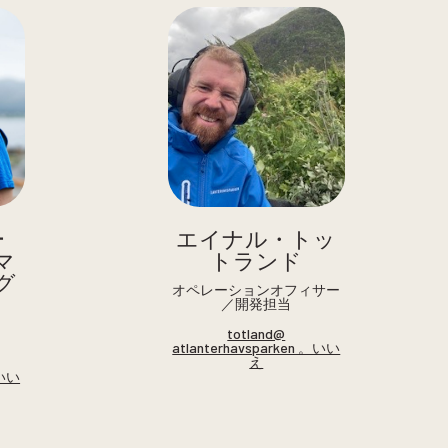
ー
エイナル・トッ
マ
トランド
グ
オペレーションオフィサー
／開発担当
totland@
atlanterhavsparken 。いい
え
。いい