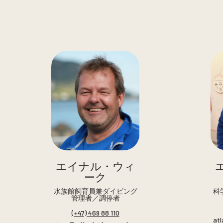
エイナル・ウィ
ーク
水族館飼育員兼ダイビング
科
管理者／調停者
(+47) 469 88 110
at