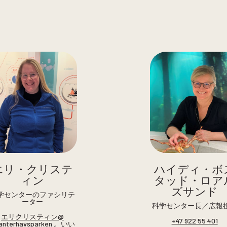
エリ・クリステ
ハイディ・ボ
ィン
タッド・ロア
ズサンド
学センターのファシリテ
ーター
科学センター長／広報
エリクリスティン@
+47 922 55 401
lanterhavsparken 。いい