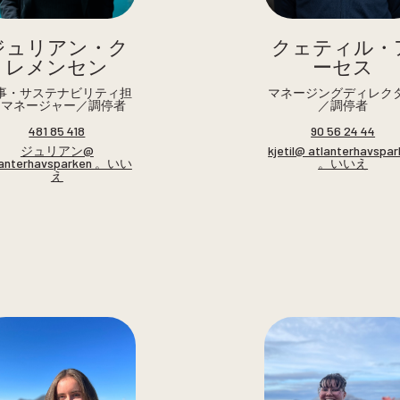
ジュリアン・ク
クェティル・
レメンセン
ーセス
事・サステナビリティ担
マネージングディレク
当マネージャー／調停者
／調停者
481 85 418
90 56 24 44
ジュリアン@
kjetil@ atlanterhavspa
lanterhavsparken 。いい
。いいえ
え