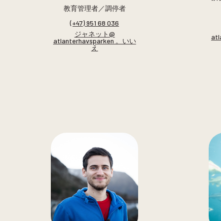
教育管理者／調停者
(+47) 951 68 036
ジャネット@
at
atlanterhavsparken 。いい
え