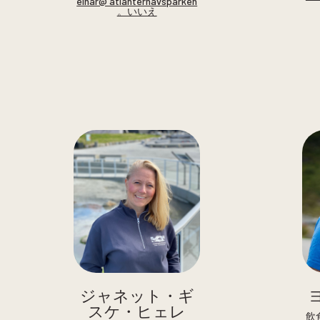
einar@ atlanterhavsparken
。いいえ
ジャネット・ギ
スケ・ヒェレ
飲