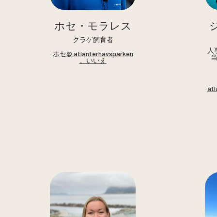
ホセ・モラレス
クラゲ飼育者
人
ホセ@ atlanterhavsparken
。いいえ
at