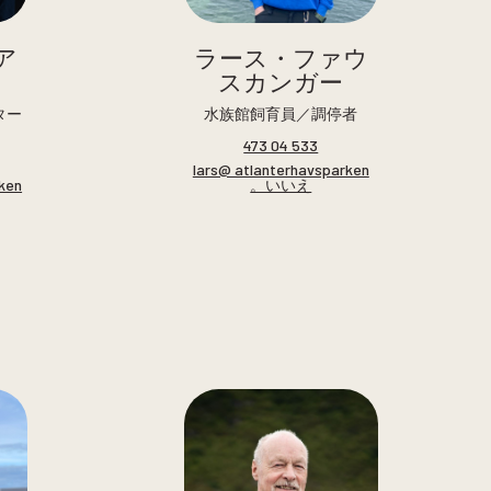
ア
ラース・ファウ
スカンガー
ター
水族館飼育員／調停者
473 04 533
lars@ atlanterhavsparken
rken
。いいえ