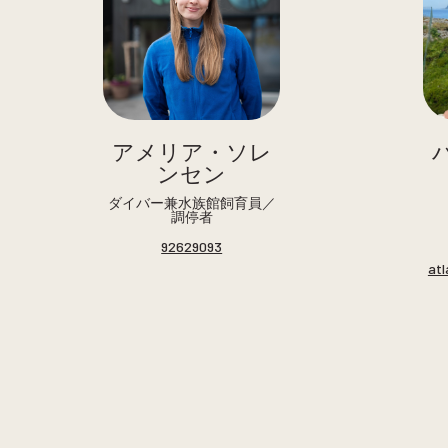
アメリア・ソレ
ンセン
ダイバー兼水族館飼育員／
調停者
92629093
at