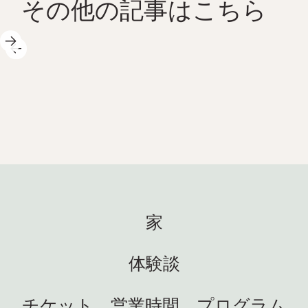
その他の記事はこちら
202
2025年5月14日
週間
生命
日中はサイエンスセンターでた
春の
くさんのエキサイティングなこ
 ハイラ
間を
とが起こっています。私たちも
ペンギ
Atlan
それが大好きです！ ハイライト
 素晴
週は
をいくつかご紹介します: 🐚 ま
トッ
ート
た水上に出ました! 夏休み前に学
めに
400
校と合わせて合計 23 回の春のサ
 新
博物
家
ファリを実施します。ここチュ
した!
晴ら
ーネセットと学校を訪問しま
しい
てく
す。ここでは、生徒たちは自分
てもク
返すこ
体験談
りま
☀️ 
の手で自然を探検し、海洋生態
しい家に
しい
系を間近で体験できます! 最も活
も見
でい
チケット、営業時間、プログラム
気に満ちたリアルな科学。まさ