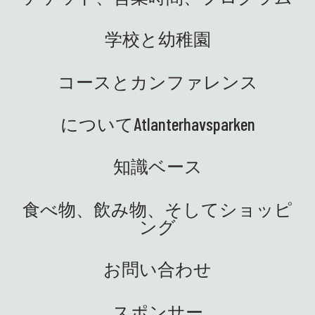
を変え
老若
に私たちの好きな通りです 😍
魅力
最大限
👩‍🏫 ハイディは、13 の地域科学
学校と幼稚園
ウェー国
かし
センターの代表者とともに、科
クラ
は私
学の才能センターの集まりのた
の素
動物
めにオーシュにいました。教育
コースとカンファレンス
た。
でい
研究省を代表して、私たちは学
るの
奇心旺
校と協力して、優れた学習成果
 マリ
す! 
についてAtlanterhavsparken
で生徒の科学への関心を高める
舞台
大盛況
ために取り組んでいます。サイ
この
に、
ビンゴ
お迎
エンス パークの素晴らしい環
知識ベース
末を
す。
境、教育的でとても牧歌的です!
でし
生活
🤩 🚐 サイエンス トラックがつい
食べ物、飲み物、そしてショッピ
はイタ
可能
に設置されました。私たちは大
ング
めに
生態
喜びです! 電気で、おいしい、知
ッチ
は、
識と機材を安全に学校に運ぶ準
し
す🤩
備ができました。さあ、好奇心
お問い合わせ
のマ
があ
と実験を携えた生徒たちに会え
ガー
した
るのを楽しみにしています。車
週末は
盛な
スポンサー
輪付きで！ ⭐ 英語: 最近、サイエ