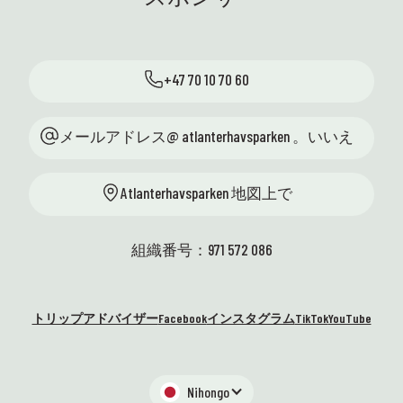
って
ンスセンターではたくさんのエ
のプロ
週私
キサイティングなことが起こっ
」ツ
様、
ています。私たちはそれが大好
様に
した！
+47 70 10 70 60
紹介
力、
きです！ ハイライトをいくつか
ニトと
分に
ご紹介します: 🐚 潮間帯に戻っ
アリ
くろ
てきました！ 夏休み前に、ここ
メールアドレス@ atlanterhavsparken 。いいえ
功を
Atlan
トゥエネセットと地域の学校へ
らしい一
曜日
の訪問の両方で、学校と一緒に
った
スタ
Atlanterhavsparken 地図上で
合計 23 回の海岸サファリが開催
週も
た! 
されます。 生徒たちは自分の手
を楽
あり
で自然を探検し、海洋生態系を
館の
組織番号：971 572 086
間近で体験できます。 最も実践
しい
的で生き生きとした科学。まさ
れま
に私たちが好きな方法です！ 😍
ないで
トリップアドバイザー
Facebook
インスタグラム
TikTok
YouTube
👩‍🏫 ハイディは、13 の地域サイ
気は?
子供
エンスセンターの代表者ととも
最大
に、科学の才能センターとの集
でい
まりのためにオーシュを訪れま
Nihongo
しいで