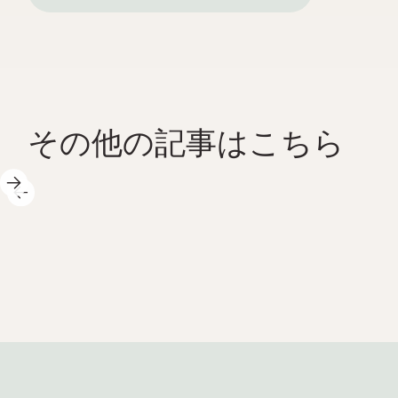
その他の記事はこちら
202
2025年5月14日
をい
生命
日中はサイエンスセンターでた
 こ
春の
くさんのエキサイティングなこ
d が
間を
とが起こっています。私たちも
て」
Atlan
それが大好きです！ ハイライト
らし
週は
をいくつかご紹介します: 🐚 ま
し
ート
た水上に出ました! 夏休み前に学
果は
400
校と合わせて合計 23 回の春のサ
こで
博物