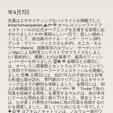
年4月7日
先週はエキサイティングなハイライトが満載でした
Atlanterhavsparken 🌊🐟 💙 オーレスンシーフードフ
ェスティバルの公式オープニングを主催する栄誉にあ
ずかりました! 🎉🐟 素晴らしい一日で、楽しい締めく
くりとして、政治家のゲイル・インゲ・リーン (SP)、
アンネ・マリー・フィクスダル (FrP)、モニカ・モル
ヴァー (Høyre)、国務長官のエヴェン・サーゲバッケ
ン (Ap) による料理コンテストでサプライズをしまし
た! 最終的に、優勝したのは後者で、最高のフィッシ
ュバーガーを作りました 🏆🍔 💙 金曜日と土曜日に
は、オーレスン図書館とセントラムスフォレニンゲン
と共同で子供向けシーフードフェスティバルを開催し
ました 😍📚 土曜日には、合計 73 人の子供 (!!) と好奇
心旺盛な親が訪れ、専門家のマリアによるエキサイテ
ィングなタラの解剖を体験しました。金曜日には、50
人の幼稚園児も歓迎しました! 🐟✨ 💙 「Tinderで魚の
写真を投稿する男性」を運営するマルテは、魚が本当
にクールな理由を深く掘り下げました。彼女とラース
は、なぜ多くの男性がTinderに魚の写真を投稿するの
かを調査しました。楽しくてためになる一日でした！
🐠😄 💙 ヨアキムとキャトリンは、ノルウェー旅行ワ