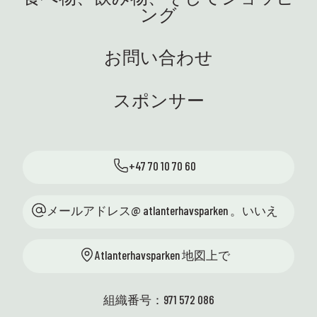
に設置されました。私たちは大
ング
ブラ
生態
喜びです! 電気で、おいしい、知
を使
は、
識と機材を安全に学校に運ぶ準
ちに
す🤩
備ができました。さあ、好奇心
お問い合わせ
ィン
があ
と実験を携えた生徒たちに会え
曜日に
した
るのを楽しみにしています。車
ープが訪
盛な
スポンサー
輪付きで！ ⭐ 英語: 最近、サイエ
公園
って
ンスセンターではたくさんのエ
内
週私
キサイティングなことが起こっ
新し
様、
ています。私たちはそれが大好
名な事
した！
+47 70 10 70 60
た、魚
力、
きです！ ハイライトをいくつか
生物
分に
ご紹介します: 🐚 潮間帯に戻っ
 10
くろ
てきました！ 夏休み前に、ここ
メールアドレス@ atlanterhavsparken 。いいえ
nter
Atlan
トゥエネセットと地域の学校へ
きた週
曜日
の訪問の両方で、学校と一緒に
空きが
スタ
Atlanterhavsparken 地図上で
合計 23 回の海岸サファリが開催
年生
た! 
されます。 生徒たちは自分の手
イル、
あり
で自然を探検し、海洋生態系を
含む、
館の
組織番号：971 572 086
間近で体験できます。 最も実践
新し
しい