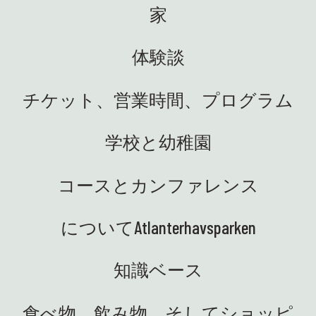
家
ファリを実施します。ここチュ
介し
晴ら
ーネセットと学校を訪問しま
いマー
てく
す。ここでは、生徒たちは自分
ターの
返すこ
体験談
名誉
☀️ 
の手で自然を探検し、海洋生態
くれ
しい
系を間近で体験できます! 最も活
でし
でい
チケット、営業時間、プログラム
気に満ちたリアルな科学。まさ
、公園
老若
に私たちの好きな通りです 😍
レー
最大限
👩‍🏫 ハイディは、13 の地域科学
学校と幼稚園
ツハ
かし
センターの代表者とともに、科
修旅
は私
学の才能センターの集まりのた
で水
動物
めにオーシュにいました。教育
コースとカンファレンス
いる
でい
研究省を代表して、私たちは学
で
奇心旺
校と協力して、優れた学習成果
す! 
についてAtlanterhavsparken
で生徒の科学への関心を高める
番組「ア
大盛況
ために取り組んでいます。サイ
まし
に、
ンス
お迎
エンス パークの素晴らしい環
知識ベース
grov
す。
境、教育的でとても牧歌的です!
lab
生活
🤩 🚐 サイエンス トラックがつい
食べ物、飲み物、そしてショッピ
れて
可能