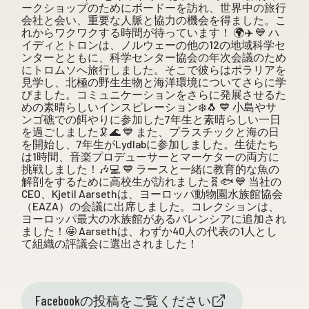
ークショップのためにボードーを訪れ、世界中の旅行
会社と会い、重要な人脈と協力の機会を得ました。こ
れからワクワクする時間が待っています！ 🌍✈️ 💙 ハ
イディとトロンは、ノルウェーの他の12の地域科学セ
ンターとともに、科学センター協会の年次会議のため
にトロムソへ旅行しました。そこで彼らはポラリアを
見学し、北極の野生生物と海洋環境についてさらに学
びました。コミュニケーションをさらに発展させるた
めの素晴らしいインスピレーション❄️🐧 💙 小島やサ
ンゴ礁での餌やりに参加した7年生と素晴らしい一日
を過ごしました🦑🌊 💙 また、プラスチックと海の日
を開始し、7年生がLydlabに参加しました。生徒たち
は1時間、音楽プロデューサーとマーケターの両方に
挑戦しました！🎶💻 💙 ラースと一緒に教育的な魚の
解剖をするために高校生が訪れました🧬🐟 💙 当社の
CEO、Kjetil Aarsethは、ヨーロッパ動物園水族館協会
（EAZA）の会議に出席しました。コレクションは、
ヨーロッパ最大の水族館があるバレンシアに追加され
ました！🤩 Aarsethは、わずか40人の代表の1人とし
て組織の評議会に選出されました！
Facebookの投稿をご覧ください