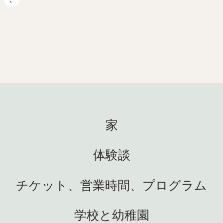
202
2025年5月14日
週間
生命
日中はサイエンスセンターでた
春の
くさんのエキサイティングなこ
 ハイラ
間を
とが起こっています。私たちも
ペンギ
Atlan
それが大好きです！ ハイライト
 素晴
週は
をいくつかご紹介します: 🐚 ま
トッ
ート
た水上に出ました! 夏休み前に学
めに
400
校と合わせて合計 23 回の春のサ
 新
博物
家
ファリを実施します。ここチュ
した!
晴ら
ーネセットと学校を訪問しま
しい
てく
す。ここでは、生徒たちは自分
てもク
返すこ
体験談
りま
☀️ 
の手で自然を探検し、海洋生態
しい家に
しい
系を間近で体験できます! 最も活
も見
でい
チケット、営業時間、プログラム
気に満ちたリアルな科学。まさ
を変え
老若
に私たちの好きな通りです 😍
魅力
最大限
👩‍🏫 ハイディは、13 の地域科学
学校と幼稚園
ウェー国
かし
センターの代表者とともに、科