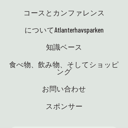
クラ
は私
学の才能センターの集まりのた
の素
動物
めにオーシュにいました。教育
コースとカンファレンス
た。
でい
研究省を代表して、私たちは学
るの
奇心旺
校と協力して、優れた学習成果
 マリ
す! 
についてAtlanterhavsparken
で生徒の科学への関心を高める
舞台
大盛況
ために取り組んでいます。サイ
この
に、
ビンゴ
お迎
エンス パークの素晴らしい環
知識ベース
末を
す。
境、教育的でとても牧歌的です!
でし
生活
🤩 🚐 サイエンス トラックがつい
食べ物、飲み物、そしてショッピ
はイタ
可能
に設置されました。私たちは大
ング
めに
生態
喜びです! 電気で、おいしい、知
ッチ
は、
識と機材を安全に学校に運ぶ準
し
す🤩
備ができました。さあ、好奇心
お問い合わせ
のマ
があ
と実験を携えた生徒たちに会え
ガー
した
るのを楽しみにしています。車
週末は
盛な
スポンサー
輪付きで！ ⭐ 英語: 最近、サイエ
って
ンスセンターではたくさんのエ
のプロ
週私
キサイティングなことが起こっ
」ツ
様、
ています。私たちはそれが大好
様に
した！