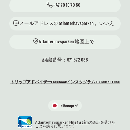
+47 70 10 70 60
紹介
力、
きです！ ハイライトをいくつか
ニトと
分に
ご紹介します: 🐚 潮間帯に戻っ
アリ
くろ
てきました！ 夏休み前に、ここ
メールアドレス@ atlanterhavsparken 。いいえ
功を
Atlan
トゥエネセットと地域の学校へ
らしい一
曜日
の訪問の両方で、学校と一緒に
った
スタ
Atlanterhavsparken 地図上で
合計 23 回の海岸サファリが開催
週も
た! 
されます。 生徒たちは自分の手
を楽
あり
で自然を探検し、海洋生態系を
館の
組織番号：971 572 086
間近で体験できます。 最も実践
しい
的で生き生きとした科学。まさ
れま
に私たちが好きな方法です！ 😍
ないで
トリップアドバイザー
Facebook
インスタグラム
TikTok
YouTube
👩‍🏫 ハイディは、13 の地域サイ
気は?
子供
エンスセンターの代表者ととも
最大
に、科学の才能センターとの集
でい
まりのためにオーシュを訪れま
Nihongo
しいで
した。 教育省を代表して、私た
てい
ちは学校との緊密な協力を通じ
ませ
Atlanterhavsparken
Miljøfyrtårn
の認証を受けた
て、優秀な生徒たちの科学への
ことを誇りに思います。
楽し