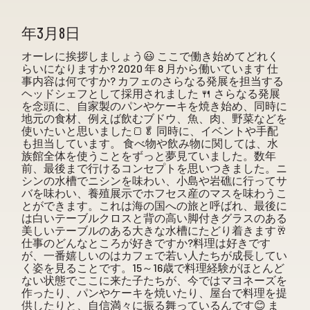
年3月8日
オーレに挨拶しましょう😃 ここで働き始めてどれく
らいになりますか? 2020 年 8 月から働いています 仕
事内容は何ですか? カフェのさらなる発展を担当する
ヘッドシェフとして採用されました 🍴 さらなる発展
を念頭に、自家製のパンやケーキを焼き始め、同時に
地元の食材、例えば飲むブドウ、魚、肉、野菜などを
使いたいと思いました🍞🥬 同時に、イベントや手配
も担当しています。 食べ物や飲み物に関しては、水
族館全体を使うことをずっと夢見ていました。数年
前、最後まで行けるコンセプトを思いつきました。ニ
シンの水槽でニシンを味わい、小島や岩礁に行ってサ
バを味わい、養殖展示でホフセス産のマスを味わうこ
とができます。これは海の国への旅と呼ばれ、最後に
は白いテーブルクロスと背の高い脚付きグラスのある
美しいテーブルのある大きな水槽にたどり着きます🥂
仕事のどんなところが好きですか?料理は好きです
が、一番嬉しいのはカフェで若い人たちが成長してい
く姿を見ることです。15～16歳で料理経験がほとんど
ない状態でここに来た子たちが、今ではマヨネーズを
作ったり、パンやケーキを焼いたり、屋台で料理を提
供したりと、自信満々に振る舞っているんです😊 ま