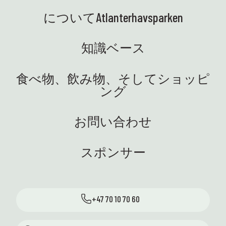
校と協力して、優れた学習成果
 マリ
す! 
についてAtlanterhavsparken
で生徒の科学への関心を高める
舞台
大盛況
ために取り組んでいます。サイ
この
に、
ビンゴ
お迎
エンス パークの素晴らしい環
知識ベース
末を
す。
境、教育的でとても牧歌的です!
でし
生活
🤩 🚐 サイエンス トラックがつい
食べ物、飲み物、そしてショッピ
はイタ
可能
に設置されました。私たちは大
ング
めに
生態
喜びです! 電気で、おいしい、知
ッチ
は、
識と機材を安全に学校に運ぶ準
し
す🤩
備ができました。さあ、好奇心
お問い合わせ
のマ
があ
と実験を携えた生徒たちに会え
ガー
した
るのを楽しみにしています。車
週末は
盛な
スポンサー
輪付きで！ ⭐ 英語: 最近、サイエ
って
ンスセンターではたくさんのエ
のプロ
週私
キサイティングなことが起こっ
」ツ
様、
ています。私たちはそれが大好
様に
した！
+47 70 10 70 60
紹介
力、
きです！ ハイライトをいくつか
ニトと
分に
ご紹介します: 🐚 潮間帯に戻っ
アリ
くろ