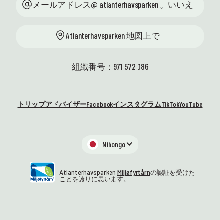
てきました！ 夏休み前に、ここ
メールアドレス@ atlanterhavsparken 。いいえ
功を
Atlan
トゥエネセットと地域の学校へ
らしい一
曜日
の訪問の両方で、学校と一緒に
った
スタ
Atlanterhavsparken 地図上で
合計 23 回の海岸サファリが開催
週も
た! 
されます。 生徒たちは自分の手
を楽
あり
で自然を探検し、海洋生態系を
館の
組織番号：971 572 086
間近で体験できます。 最も実践
しい
的で生き生きとした科学。まさ
れま
に私たちが好きな方法です！ 😍
ないで
トリップアドバイザー
Facebook
インスタグラム
TikTok
YouTube
👩‍🏫 ハイディは、13 の地域サイ
気は?
子供
エンスセンターの代表者ととも
最大
に、科学の才能センターとの集
でい
まりのためにオーシュを訪れま
Nihongo
しいで
した。 教育省を代表して、私た
てい
ちは学校との緊密な協力を通じ
ませ
Atlanterhavsparken
Miljøfyrtårn
の認証を受けた
て、優秀な生徒たちの科学への
ことを誇りに思います。
楽し
関心を高めるために取り組んで
盛で 
います。 ヴィテンパルケンの素
います
晴らしい環境、刺激的な議論、
ムは