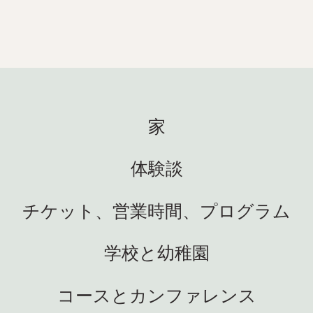
週間
生命
日中はサイエンスセンターでた
春の
くさんのエキサイティングなこ
 ハイラ
間を
とが起こっています。私たちも
ペンギ
Atlan
それが大好きです！ ハイライト
 素晴
週は
をいくつかご紹介します: 🐚 ま
トッ
ート
た水上に出ました! 夏休み前に学
めに
400
校と合わせて合計 23 回の春のサ
 新
博物
家
ファリを実施します。ここチュ
した!
晴ら
ーネセットと学校を訪問しま
しい
てく
す。ここでは、生徒たちは自分
てもク
返すこ
体験談
りま
☀️ 
の手で自然を探検し、海洋生態
しい家に
しい
系を間近で体験できます! 最も活
も見
でい
チケット、営業時間、プログラム
気に満ちたリアルな科学。まさ
を変え
老若
に私たちの好きな通りです 😍
魅力
最大限
👩‍🏫 ハイディは、13 の地域科学
学校と幼稚園
ウェー国
かし
センターの代表者とともに、科
クラ
は私
学の才能センターの集まりのた
の素
動物
めにオーシュにいました。教育
コースとカンファレンス
た。
でい
研究省を代表して、私たちは学
るの
奇心旺