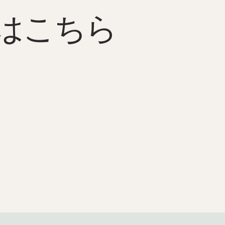
はこちら
2025年5月12日
生命力と笑いに満ちた、美しい春の雰囲気に
包まれたもう一週間をありがとうございまし
た。 Atlanterhavsparken ! 🌊💙 🫧 今週は月曜
日の夜も営業してスタートしましたが、大成
功でした! 400人以上 (!!) が立ち寄り、技術博
物館のヨアヒム・ソルムが素晴らしいバブル
ショーを披露してくれました。この成功を繰
り返すことは間違いありません! 😍 ☀️ そして
天気は? 本当に素晴らしい! 日中、人々が公
園を楽しんでいるのを見るのは喜びです。老
若男女問わず、屋外エリアを最大限に活用し