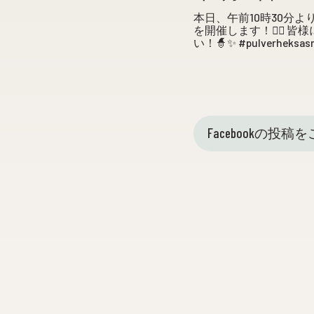
本日、午前10時30分
を開催します！🧙‍♀️
い！🧙✨ #pulverheksasma
Facebookの投