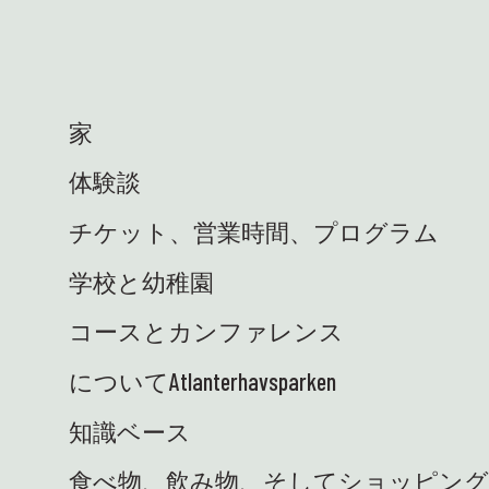
👩‍🏫 ハイディは、13 の地域科学センターの
代表者とともに、科学の才能センターの集ま
りのためにオーシュにいました。教育研究省
を代表して、私たちは学校と協力して、優れ
た学習成果で生徒の科学への関心を高めるた
家
めに取り組んでいます。サイエンス パーク
の素晴らしい環境、教育的でとても牧歌的で
体験談
す! 🤩 🚐 サイエンス トラックがついに設置
されました。私たちは大喜びです! 電気で、
チケット、営業時間、プログラム
おいしい、知識と機材を安全に学校に運ぶ準
備ができました。さあ、好奇心と実験を携え
学校と幼稚園
た生徒たちに会えるのを楽しみにしていま
す。車輪付きで！ ⭐ 英語: 最近、サイエンス
コースとカンファレンス
センターではたくさんのエキサイティングな
ことが起こっています。私たちはそれが大好
についてAtlanterhavsparken
きです！ ハイライトをいくつかご紹介しま
す: 🐚 潮間帯に戻ってきました！ 夏休み前
知識ベース
に、ここトゥエネセットと地域の学校への訪
食べ物、飲み物、そしてショッピン
問の両方で、学校と一緒に合計 23 回の海岸