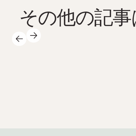
その他の記事
2025年5月14日
日中はサイエンスセンターでたくさんのエキ
サイティングなことが起こっています。私た
ちもそれが大好きです！ ハイライトをいく
つかご紹介します: 🐚 また水上に出ました!
夏休み前に学校と合わせて合計 23 回の春の
サファリを実施します。ここチューネセット
と学校を訪問します。ここでは、生徒たちは
自分の手で自然を探検し、海洋生態系を間近
で体験できます! 最も活気に満ちたリアルな
科学。まさに私たちの好きな通りです 😍