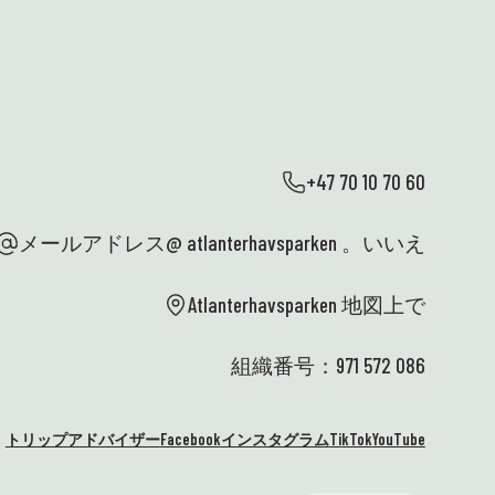
い
続きを読む

幸
う
い
た
い
ム
+47 70 10 70 60
u
イ
メールアドレス@ atlanterhavsparken 。いいえ
ベ
ん
か
Atlanterhavsparken 地図上で
素
た
組織番号：971 572 086
指
つ
は
トリップアドバイザー
Facebook
インスタグラム
TikTok
YouTube
と
場