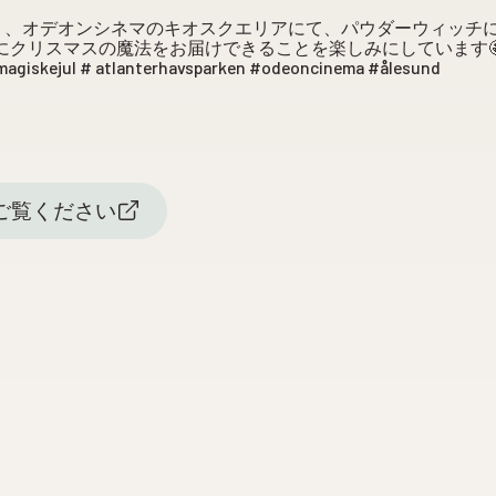
より、オデオンシネマのキオスクエリアにて、パウダーウィッチ
 皆様にクリスマスの魔法をお届けできることを楽しみにしています
giskejul # atlanterhavsparken #odeoncinema #ålesund
稿をご覧ください