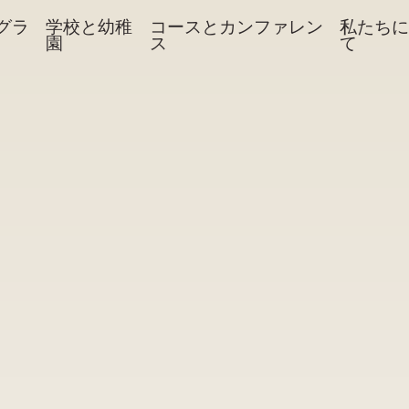
グラ
学校と幼稚
コースとカンファレン
私たちに
園
ス
て